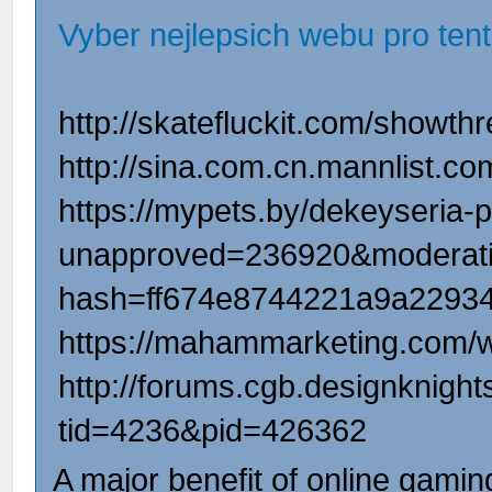
Vyber nejlepsich webu pro ten
http://skatefluckit.com/show
http://sina.com.cn.mannlist.c
https://mypets.by/dekeyseria-
unapproved=236920&moderati
hash=ff674e8744221a9a2293
https://mahammarketing.com/w
http://forums.cgb.designknig
tid=4236&pid=426362
A major benefit of online gaming