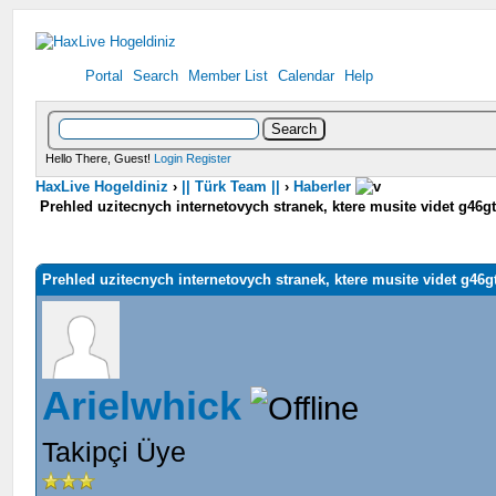
Portal
Search
Member List
Calendar
Help
Hello There, Guest!
Login
Register
HaxLive Hogeldiniz
›
|| Türk Team ||
›
Haberler
Prehled uzitecnych internetovych stranek, ktere musite videt g46g
Prehled uzitecnych internetovych stranek, ktere musite videt g46g
Arielwhick
Takipçi Üye