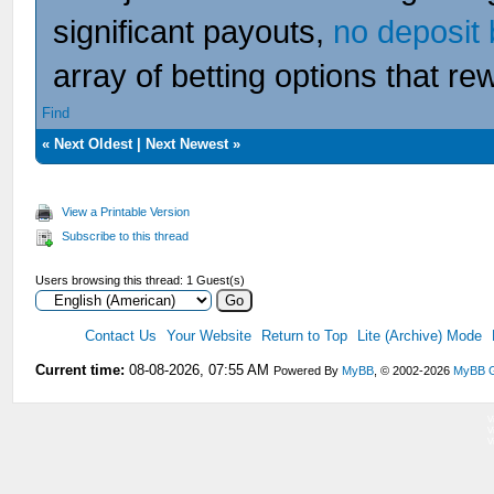
significant payouts,
no deposit 
array of betting options that rew
Find
«
Next Oldest
|
Next Newest
»
View a Printable Version
Subscribe to this thread
Users browsing this thread: 1 Guest(s)
Contact Us
Your Website
Return to Top
Lite (Archive) Mode
Current time:
08-08-2026, 07:55 AM
Powered By
MyBB
, © 2002-2026
MyBB 
V
V
V