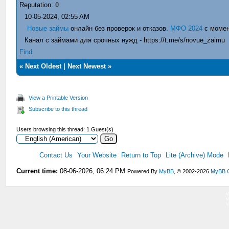
Reputation:
0
10-05-2024, 02:55 AM
Новые займы
онлайн без проверок и отказов.
МФО 2024
с момен
Канал с займами для срочных нужд - https://t.me/s/novue_zaimu
Find
«
Next Oldest
|
Next Newest
»
View a Printable Version
Subscribe to this thread
Users browsing this thread: 1 Guest(s)
Contact Us
Your Website
Return to Top
Lite (Archive) Mode
Current time:
08-06-2026, 06:24 PM
Powered By
MyBB
, © 2002-2026
MyBB 
V
V
V