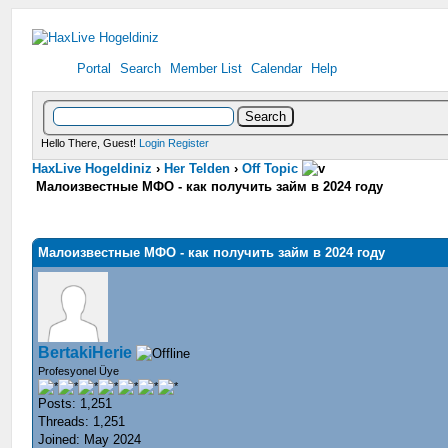
Portal
Search
Member List
Calendar
Help
Hello There, Guest!
Login
Register
HaxLive Hogeldiniz
›
Her Telden
›
Off Topic
Малоизвестные МФО - как получить займ в 2024 году
Малоизвестные МФО - как получить займ в 2024 году
BertakiHerie
Profesyonel Üye
Posts: 1,251
Threads: 1,251
Joined: May 2024