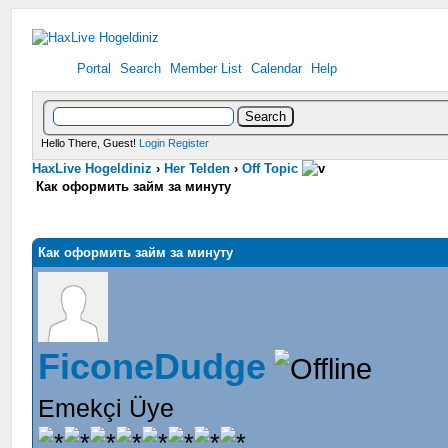
Portal
Search
Member List
Calendar
Help
Hello There, Guest!
Login
Register
HaxLive Hogeldiniz
›
Her Telden
›
Off Topic
Как оформить займ за минуту
Как оформить займ за минуту
FiconeDudge
Emekçi Üye