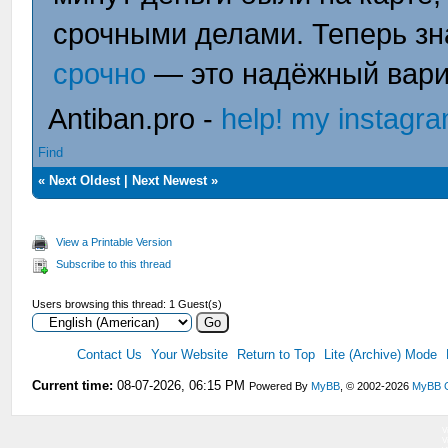
срочными делами. Теперь зн
срочно
— это надёжный вари
Antiban.pro -
help! my instagr
Find
«
Next Oldest
|
Next Newest
»
View a Printable Version
Subscribe to this thread
Users browsing this thread: 1 Guest(s)
Contact Us
Your Website
Return to Top
Lite (Archive) Mode
Current time:
08-07-2026, 06:15 PM
Powered By
MyBB
, © 2002-2026
MyBB 
V
V