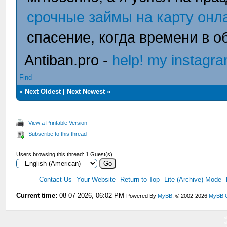
срочные займы на карту онла
спасение, когда времени в о
Antiban.pro -
help! my instagr
Find
«
Next Oldest
|
Next Newest
»
View a Printable Version
Subscribe to this thread
Users browsing this thread: 1 Guest(s)
Contact Us
Your Website
Return to Top
Lite (Archive) Mode
Current time:
08-07-2026, 06:02 PM
Powered By
MyBB
, © 2002-2026
MyBB 
V
V