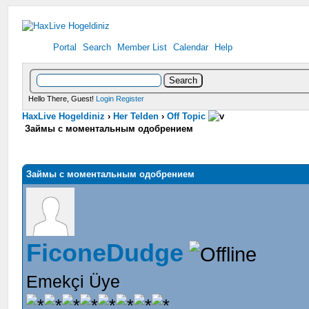
Portal
Search
Member List
Calendar
Help
Hello There, Guest!
Login
Register
HaxLive Hogeldiniz
›
Her Telden
›
Off Topic
Займы с моментальным одобрением
Займы с моментальным одобрением
FiconeDudge
Emekçi Üye