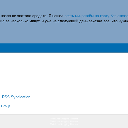
 назло не хватало средств. Я нашел
взять микрозайм на карту без отказ
ил за несколько минут, и уже на следующий день заказал всё, что нужн
RSS Syndication
 Group
.
Vidinli.net Shopping Platform
Vidinli.net Shopping Platform
Vidinli.net Shopping Platform