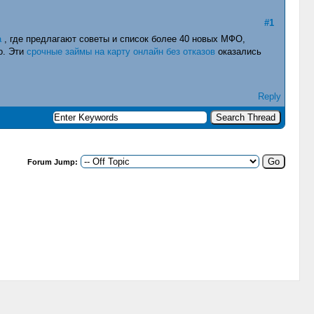
#1
а
, где предлагают советы и список более 40 новых МФО,
о. Эти
срочные займы на карту онлайн без отказов
оказались
Reply
Forum Jump: