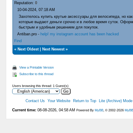
Reputation:
0
10-04-2024, 07:18 AM
Захотелось купить крутые аксессуары для велосипеда, но как
которые выдают деньги срочно и в любое время суток. Оформ
быстрым и удобным решением для покупок.
Antiban.pro -
help! my instagram account has been hacked
Find
«
Next Oldest
|
Next Newest
»
View a Printable Version
Subscribe to this thread
Users browsing this thread: 1 Guest(s)
Contact Us
Your Website
Return to Top
Lite (Archive) Mode
Current time:
08-08-2026, 04:58 AM
Powered By
MyBB
, © 2002-2026
MyBB