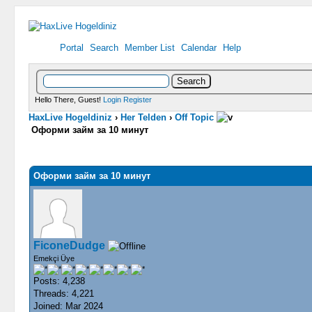
Portal
Search
Member List
Calendar
Help
Hello There, Guest!
Login
Register
HaxLive Hogeldiniz
›
Her Telden
›
Off Topic
Оформи займ за 10 минут
0 Vote(s) - 0 Average
1
2
3
4
5
Оформи займ за 10 минут
FiconeDudge
Emekçi Üye
Posts: 4,238
Threads: 4,221
Joined: Mar 2024