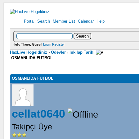
Portal
Search
Member List
Calendar
Help
Hello There, Guest!
Login
Register
HaxLive Hogeldiniz
›
Ödevler
›
İnkılap Tarihi
OSMANLIDA FUTBOL
OSMANLIDA FUTBOL
cellat0640
Takipçi Üye