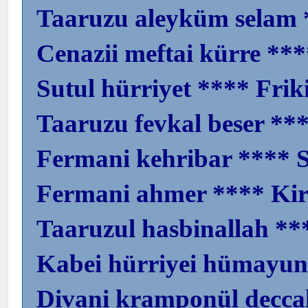
Taaruzu aleyküm selam 
Cenazii meftai kürre ***
Sutul hürriyet **** Frik
Taaruzu fevkal beser *
Fermani kehribar **** S
Fermani ahmer **** Kir
Taaruzul hasbinallah **
Kabei hürriyei hümayun
Divani kramponül deccal