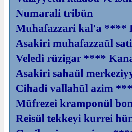
Numarali tribün
Muhafazzari kal'a **** 
Asakiri muhafazzaül sat
Veledi rüzigar **** Kan
Asakiri sahaül merkeziy
Cihadi vallahül azim **
Müfrezei kramponül bom
Reisül tekkeyi kurrei h