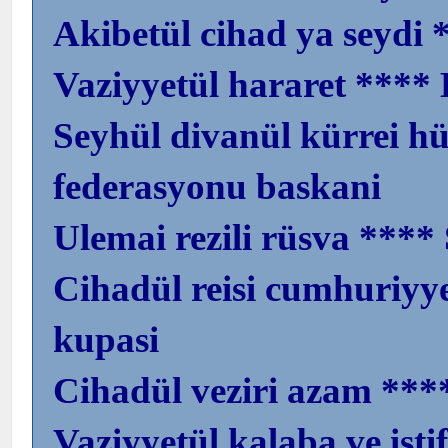
Akibetül cihad ya seydi
Vaziyyetül hararet ***
Seyhül divanül kürrei 
federasyonu baskani
Ulemai rezili rüsva ****
Cihadül reisi cumhuriy
kupasi
Cihadül veziri azam ***
Vaziyyetül kalaba ve isti