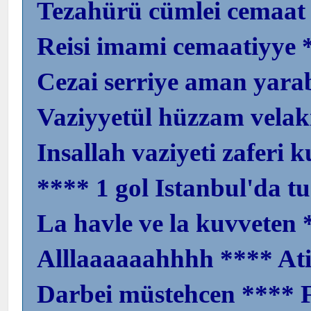
Tezahürü cümlei cemaat 
Reisi imami cemaatiyye
Cezai serriye aman yara
Vaziyyetül hüzzam vela
Insallah vaziyeti zaferi k
**** 1 gol Istanbul'da tu
La havle ve la kuvveten 
Alllaaaaaahhhh **** Ati
Darbei müstehcen **** 