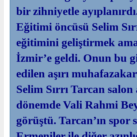
bir zihniyetle ayıplanır
Eğitimi öncüsü Selim Sır
eğitimini geliştirmek ama
İzmir’e geldi. Onun bu gi
edilen aşırı muhafazakar
Selim Sırrı Tarcan salo
dönemde Vali Rahmi Bey 
görüştü. Tarcan’ın spor 
Ermeniler ile diğer azınlı