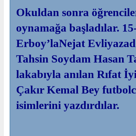
Okuldan sonra öğrenciler
oynamağa başladılar. 15-
Erboy’laNejat Evliyaza
Tahsin Soydam Hasan Ta
lakabıyla anılan Rıfat 
Çakır Kemal Bey futbolcu
isimlerini yazdırdılar.