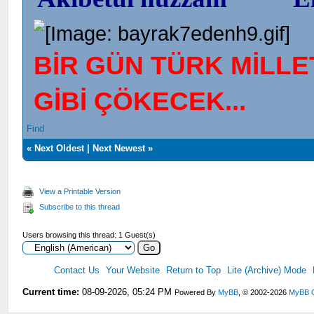
BİR GÜN TÜRK MİLLET
GİBİ ÇÖKECEK...
Find
«
Next Oldest
|
Next Newest
»
View a Printable Version
Subscribe to this thread
Users browsing this thread: 1 Guest(s)
Contact Us
Your Website
Return to Top
Lite (Archive) Mode
Current time:
08-09-2026, 05:24 PM
Powered By
MyBB
, © 2002-2026
MyBB 