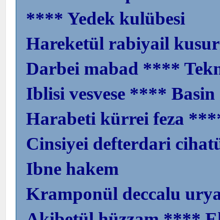
**** Yedek kulübesi
Hareketül rabiyail kusur
Darbei mabad **** Tekn
Iblisi vesvese **** Basin
Harabeti kürrei feza **
Cinsiyei defterdari cih
Ibne hakem
Kramponül deccalu urya
Akibetül hüzzam **** E