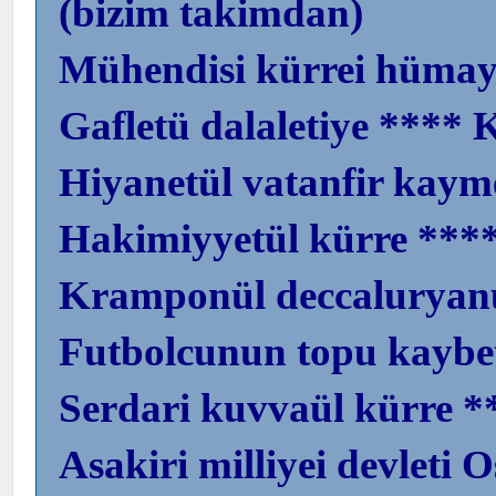
(bizim takimdan)
Mühendisi kürrei hümay
Gafletü dalaletiye **** K
Hiyanetül vatanfir kaym
Hakimiyyetül kürre ****
Kramponül deccaluryanü
Futbolcunun topu kaybe
Serdari kuvvaül kürre *
Asakiri milliyei devleti