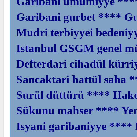
Garibani umumiyye ****
Garibani gurbet **** Gu
Mudri terbiyyei bedeniyy
Istanbul GSGM genel m
Defterdari cihadül kürr
Sancaktari hattül saha 
Surül düttürü **** Ha
Sükunu mahser **** Yenil
Isyani garibaniyye ****