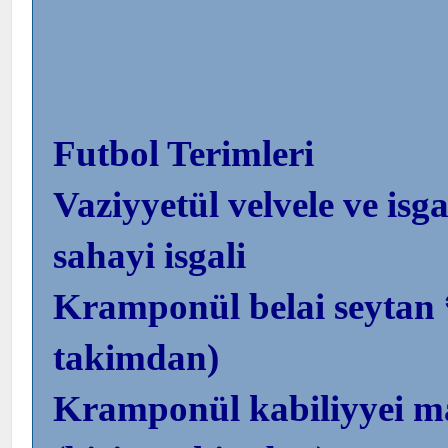
Futbol Terimleri
Vaziyyetül velvele ve isg
sahayi isgali
Kramponül belai seytan *
takimdan)
Kramponül kabiliyyei ma