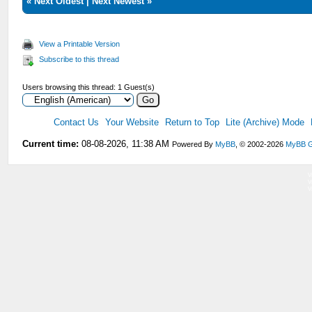
«
Next Oldest
|
Next Newest
»
View a Printable Version
Subscribe to this thread
Users browsing this thread: 1 Guest(s)
Contact Us
Your Website
Return to Top
Lite (Archive) Mode
Current time:
08-08-2026, 11:38 AM
Powered By
MyBB
, © 2002-2026
MyBB G
V
V
V