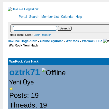
Portal
Search
Member List
Calendar
Help
Hello There, Guest!
Login
Register
HaxLive Hogeldiniz
›
Online Oyunlar
›
WarRock
›
WarRock Hile
WarRock Yeni Hack
WarRock Yeni Hack
oztrk71
Yeni Üye
Posts: 19
Threads: 19