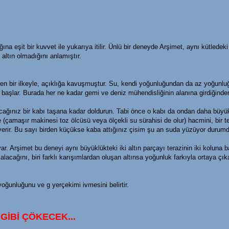
ğına eşit bir kuvvet ile yukarıya itilir. Ünlü bir deneyde Arşimet, aynı kütledeki a
altın olmadığını anlamıştır.
ülen bir ilkeyle, açıklığa kavuşmuştur. Su, kendi yoğunluğundan da az yoğunluğ
 başlar. Burada her ne kadar gemi ve deniz mühendisliğinin alanına girdiğinden
alacağınız bir kabı taşana kadar doldurun. Tabi önce o kabı da ondan daha büy
çamaşır makinesi toz ölcüsü veya ölçekli su sürahisi de olur) hacmini, bir tera
ir. Bu sayı birden küçükse kaba attığınız çisim şu an suda yüzüyor durumdad
r. Arşimet bu deneyi aynı büyüklükteki iki altın parçayı terazinin iki koluna b
lacağını, biri farklı karışımlardan oluşan altınsa yoğunluk farkıyla ortaya çık
oğunluğunu ve g yerçekimi ivmesini belirtir.
GİBİ ÇÖKECEK...