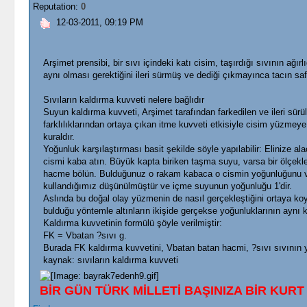
Reputation:
0
12-03-2011, 09:19 PM
Arşimet prensibi, bir sıvı içindeki katı cisim, taşırdığı sıvının ağırlı
aynı olması gerektiğini ileri sürmüş ve dediği çıkmayınca tacın saf 
Sıvıların kaldırma kuvveti nelere bağlıdır
Suyun kaldırma kuvveti, Arşimet tarafından farkedilen ve ileri sür
farklılıklarından ortaya çıkan itme kuvveti etkisiyle cisim yüzmeye
kuraldır.
Yoğunluk karşılaştırması basit şekilde söyle yapılabilir: Elinize 
cismi kaba atın. Büyük kapta biriken taşma suyu, varsa bir ölçekle (
hacme bölün. Bulduğunuz o rakam kabaca o cismin yoğunluğunu ver
kullandığımız düşünülmüştür ve içme suyunun yoğunluğu 1'dir.
Aslında bu doğal olay yüzmenin de nasıl gerçekleştiğini ortaya koya
bulduğu yöntemle altınların ikişide gerçekse yoğunluklarının aynı ka
Kaldırma kuvvetinin formülü şöyle verilmiştir:
FK = Vbatan ?sıvı g.
Burada FK kaldırma kuvvetini, Vbatan batan hacmi, ?sıvı sıvının y
kaynak: sıvıların kaldırma kuvveti
BİR GÜN TÜRK MİLLETİ BAŞINIZA BİR KURT 