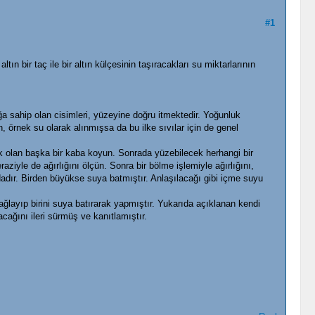
#1
ltın bir taç ile bir altın külçesinin taşıracakları su miktarlarının
a sahip olan cisimleri, yüzeyine doğru itmektedir. Yoğunluk
, örnek su olarak alınmışsa da bu ilke sıvılar için de genel
ük olan başka bir kaba koyun. Sonrada yüzebilecek herhangi bir
ziyle de ağırlığını ölçün. Sonra bir bölme işlemiyle ağırlığını,
ır. Birden büyükse suya batmıştır. Anlaşılacağı gibi içme suyu
ağlayıp birini suya batırarak yapmıştır. Yukarıda açıklanan kendi
acağını ileri sürmüş ve kanıtlamıştır.