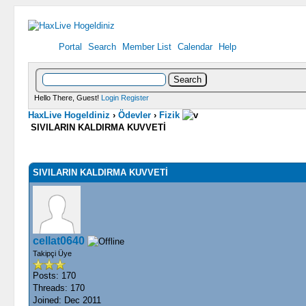
Portal
Search
Member List
Calendar
Help
Hello There, Guest!
Login
Register
HaxLive Hogeldiniz
›
Ödevler
›
Fizik
SIVILARIN KALDIRMA KUVVETİ
0 Vote(s) - 0 Average
1
2
3
4
5
SIVILARIN KALDIRMA KUVVETİ
cellat0640
Takipçi Üye
Posts: 170
Threads: 170
Joined: Dec 2011